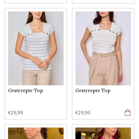
Opties
select
Gestreepte Top
Gestreepte Top
€
29,99
€
29,99
Opties
select