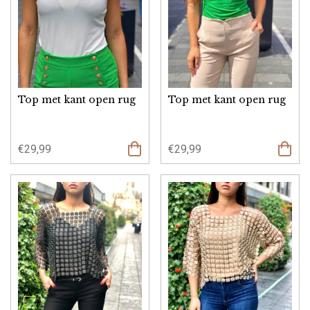
Top met kant open rug
Top met kant open rug
€
29,99
€
29,99
Opties
select