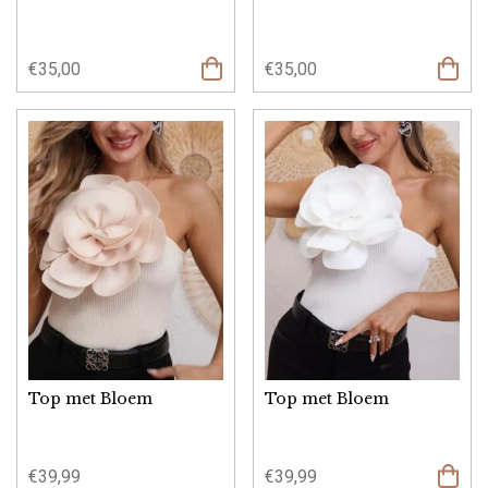
€
35,00
€
35,00
Opties
Opties
selecteren
select
Top met Bloem
Top met Bloem
€
39,99
€
39,99