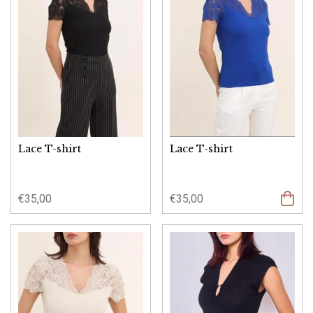
Lace T-shirt
Lace T-shirt
€
35,00
€
35,00
Opties
select