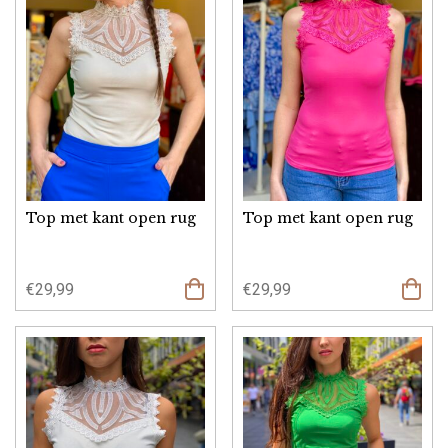
Top met kant open rug
Top met kant open rug
€
29,99
€
29,99
Opties
select