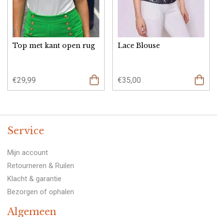
Top met kant open rug
Lace Blouse
€
29,99
€
35,00
Opties
select
Service
Mijn account
Retourneren & Ruilen
Klacht & garantie
Bezorgen of ophalen
Algemeen