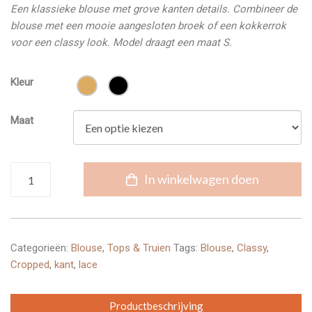
Een klassieke blouse met grove kanten details. Combineer de
blouse met een mooie aangesloten broek of een kokkerrok
voor een classy look. Model draagt een maat S.
Kleur
Maat
Blouse
In winkelwagen doen
met
Kant
aantal
Categorieën:
Blouse
,
Tops & Truien
Tags:
Blouse
,
Classy
,
Cropped
,
kant
,
lace
Productbeschrijving