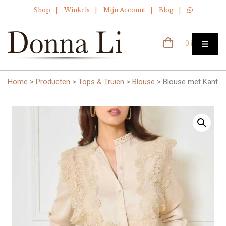
Shop
Winkels
Mijn Account
Blog
0 items
Home
>
Producten
>
Tops & Truien
>
Blouse
>
Blouse met Kant