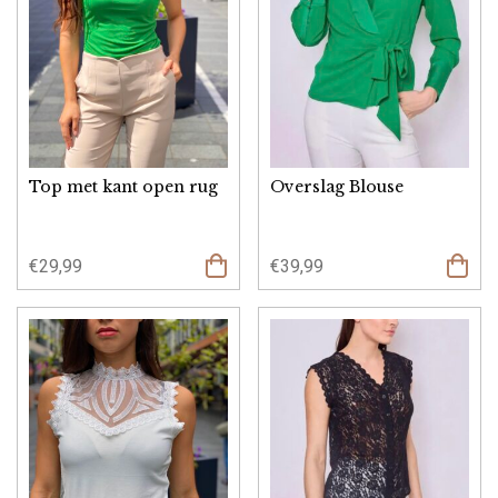
Top met kant open rug
Overslag Blouse
€
29,99
€
39,99
Opties
Opties
selecteren
select