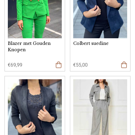
Blazer met Gouden
Colbert suedine
Knopen
€
69,99
€
55,00
Opties
select