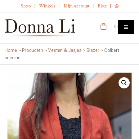
Shop
Winkels
Mijn Account
Blog
0 items
Home
>
Producten
>
Vesten & Jasjes
>
Blazer
>
Colbert
suedine