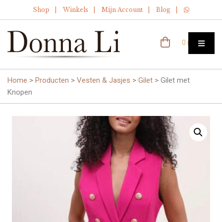
Shop
Winkels
Mijn Account
Blog
0 items
Home
>
Producten
>
Vesten & Jasjes
>
Gilet
>
Gilet met
Knopen