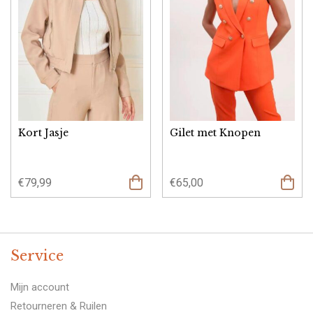
Kort Jasje
Gilet met Knopen
€
79,99
€
65,00
Opties
select
Service
Mijn account
Retourneren & Ruilen