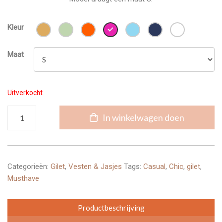
Kleur
Maat
Uitverkocht
Gilet
In winkelwagen doen
met
Knopen
aantal
Categorieën:
Gilet
,
Vesten & Jasjes
Tags:
Casual
,
Chic
,
gilet
,
Musthave
Productbeschrijving