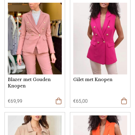
Blazer met Gouden
Gilet met Knopen
Knopen
€
69,99
€
65,00
Opties
Opties
selecteren
select