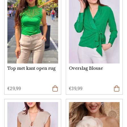
Top met kant open rug
Overslag Blouse
€
29,99
€
39,99
Opties
Opties
selecteren
select