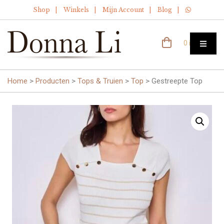
Shop
Winkels
Mijn Account
Blog
0 items
Home
>
Producten
>
Tops & Truien
>
Top
>
Gestreepte Top