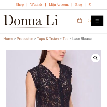
Shop
Winkels
Mijn Account
Blog
0 items
Home
>
Producten
>
Tops & Truien
>
Top
>
Lace Blouse