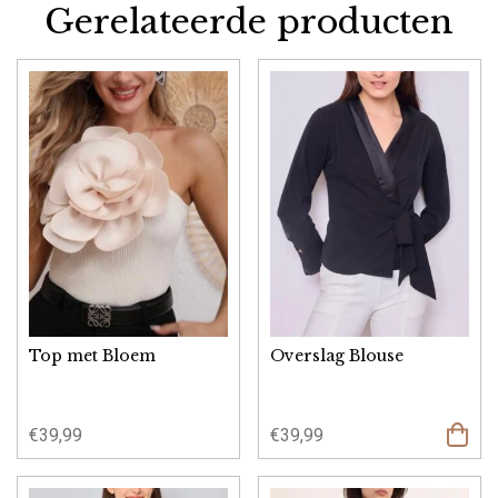
Gerelateerde producten
Top met Bloem
Overslag Blouse
€
39,99
€
39,99
Opties
select