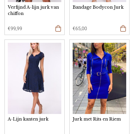
Verfijnd A-lijn jurk van
Bandage Bodycon Jurk
chiffon
€
99,99
€
65,00
Opties
select
A-Lijn kanten jurk
Jurk met Rits en Riem