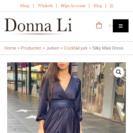
Shop
Winkels
Mijn Account
Blog
0 items
Home
>
Producten
>
Jurken
>
Cocktail jurk
>
Silky Maxi Dress