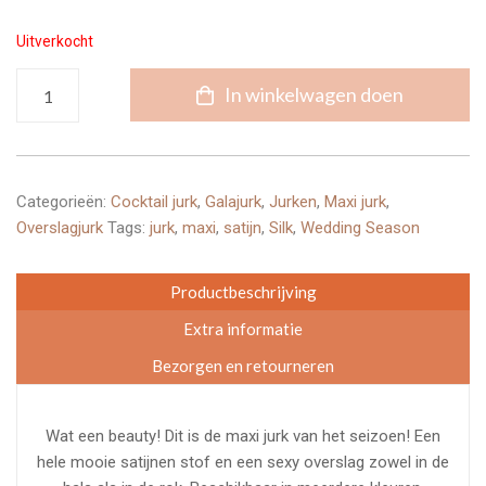
Uitverkocht
Silky
In winkelwagen doen
Maxi
Dress
aantal
Categorieën:
Cocktail jurk
,
Galajurk
,
Jurken
,
Maxi jurk
,
Overslagjurk
Tags:
jurk
,
maxi
,
satijn
,
Silk
,
Wedding Season
Productbeschrijving
Extra informatie
Bezorgen en retourneren
Wat een beauty! Dit is de maxi jurk van het seizoen! Een
hele mooie satijnen stof en een sexy overslag zowel in de