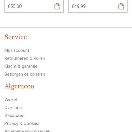
€
55,00
€
49,99
Opties
Opties
selecteren
select
Service
Mijn account
Retourneren & Ruilen
Klacht & garantie
Bezorgen of ophalen
Algemeen
Winkel
Over ons
Vacatures
Privacy & Cookies
Algemene voorwaarden